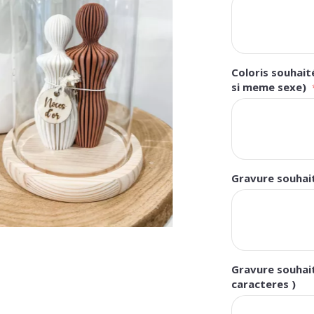
Coloris souhai
si meme sexe)
Gravure souhait
Gravure souhait
caracteres )