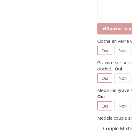
Sauver la p
Cloc
Oui
Non
Gravure sur socl
cloche) :
Oui
Oui
Non
Médaillon gravé +
Oui
Oui
Non
Modele couple si