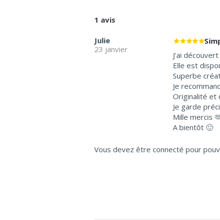
1 avis
Julie
Sim
23 janvier
J'ai découver
Elle est dispon
Superbe créat
Je recommande
Originalité et
Je garde préc
Mille mercis 
A bientôt 🙂
Vous devez être connecté pour pouvoi