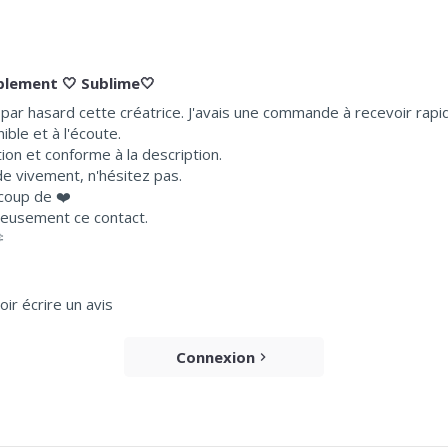
plement 🤍 Sublime🤍
t par hasard cette créatrice. J'avais une commande à recevoir ra
ible et à l'écoute.
ion et conforme à la description.
 vivement, n'hésitez pas.
 coup de ❤️
ieusement ce contact.

r écrire un avis
Connexion