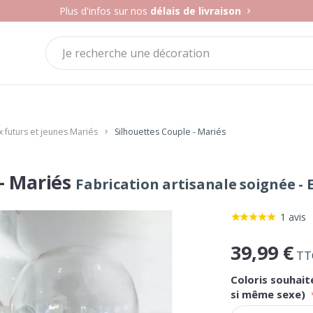
Plus d'infos sur nos
délais de livraison
 futurs et jeunes Mariés
Silhouettes Couple - Mariés
 - Mariés
Fabrication artisanale soignée -
1 avis
39,99 €
TT
Coloris souhai
si même sexe)