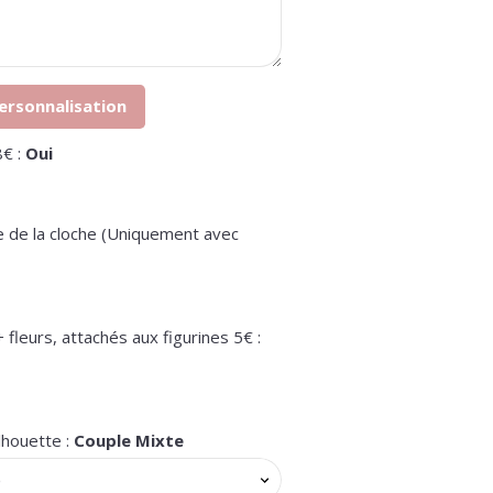
ersonnalisation
he en verre 8€ :
Oui
e de la cloche (Uniquement avec
 fleurs, attachés aux figurines 5€ :
lhouette :
Couple Mixte